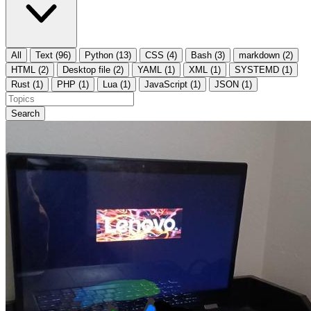
All
Text (96)
Python (13)
CSS (4)
Bash (3)
markdown (2)
HTML (2)
Desktop file (2)
YAML (1)
XML (1)
SYSTEMD (1)
Rust (1)
PHP (1)
Lua (1)
JavaScript (1)
JSON (1)
Search