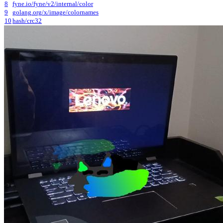
8
fyne.io/fyne/v2/internal/color
9
golang.org/x/image/colornames
10
hash/crc32