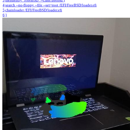
3
menuentry "FreeBSD" --class freebsd {
4
search --no-floppy --file --set=root /EFI/FreeBSD/loader.efi
5
chainloader /EFI/FreeBSD/loader.efi
6
}