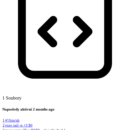
1 Soubory
Naposledy aktivní
2 months ago
1
#!/bin/sh
2
exec tail -n +3 $0