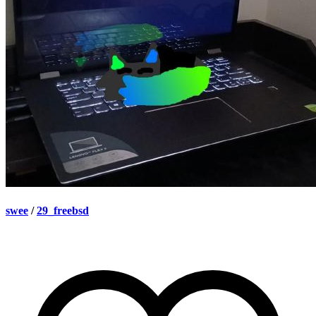
swee
/
29_freebsd