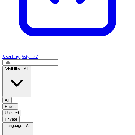
Všechny gisty
127
Visibility :
All
All
Public
Unlisted
Private
Language :
All