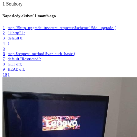
1 Soubory
Naposledy aktivní
1 month ago
1
map "$http_upgrade_insecure_requests:$scheme" $do_upgrade {
2
"1:http" 1;
3
default 0;
4
}
5
6
map $request_method $var_auth_basic {
7
default "Restricted";
8
GET off;
9
HEAD off;
10
}