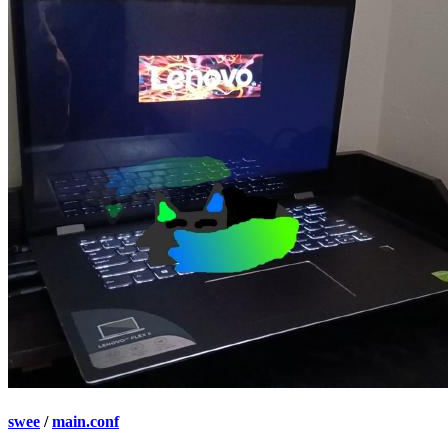
swee
/
main.conf