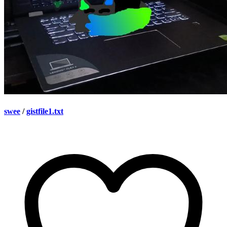
swee
/
gistfile1.txt