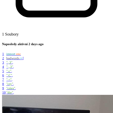
1 Soubory
Naposledy aktivní
2 days ago
1
import
znc
2
badwords
=
[
3
"
:,3
"
,
4
"
:,,3
"
,
5
"
:c
"
,
6
"
:C
"
,
7
"
:<
"
,
8
"
cry
"
,
9
"
cries
"
,
10
"
die
"
,