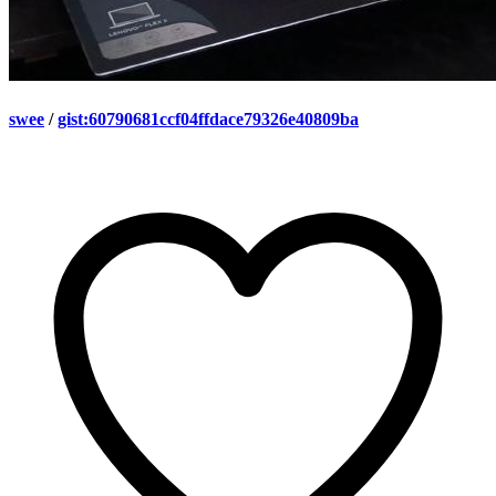
swee
/
gist:60790681ccf04ffdace79326e40809ba