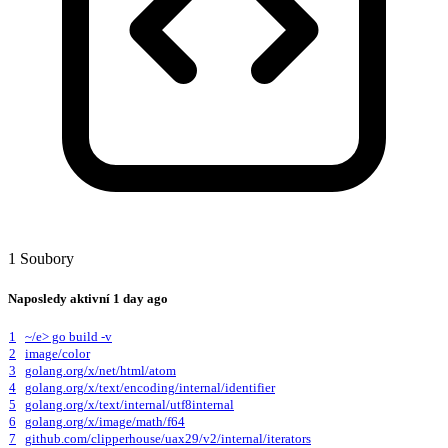
1 Soubory
Naposledy aktivní
1 day ago
1
~/e> go build -v
2
image/color
3
golang.org/x/net/html/atom
4
golang.org/x/text/encoding/internal/identifier
5
golang.org/x/text/internal/utf8internal
6
golang.org/x/image/math/f64
7
github.com/clipperhouse/uax29/v2/internal/iterators