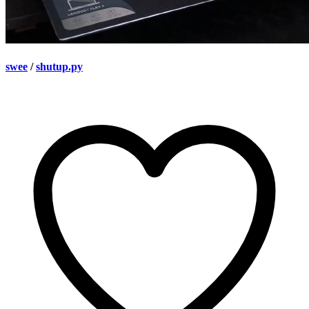
swee
/
shutup.py